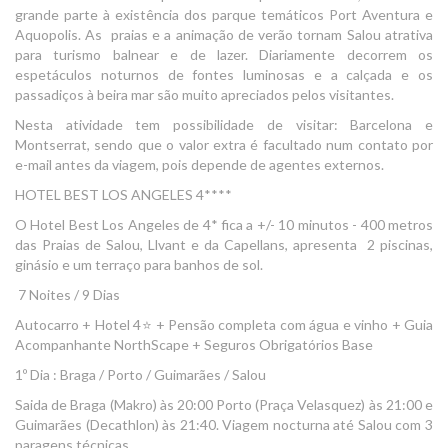
grande parte à existência dos parque temáticos Port Aventura e
Aquopolis. As praias e a animação de verão tornam Salou atrativa
para turismo balnear e de lazer. Diariamente decorrem os
espetáculos noturnos de fontes luminosas e a calçada e os
passadiços à beira mar são muito apreciados pelos visitantes.
Nesta atividade tem possibilidade de visitar: Barcelona e
Montserrat, sendo que o valor extra é facultado num contato por
e-mail antes da viagem, pois depende de agentes externos.
HOTEL BEST LOS ANGELES 4****
O Hotel Best Los Angeles de 4* fica a +/- 10 minutos - 400 metros
das Praias de Salou, Llvant e da Capellans, apresenta 2 piscinas,
ginásio e um terraço para banhos de sol.
7 Noites / 9 Dias
Autocarro + Hotel 4⭐ + Pensão completa com água e vinho + Guia
Acompanhante NorthScape + Seguros Obrigatórios Base
1º Dia : Braga / Porto / Guimarães / Salou
Saida de Braga (Makro) às 20:00 Porto (Praça Velasquez) às 21:00 e
Guimarães (Decathlon) às 21:40. Viagem nocturna até Salou com 3
paragens técnicas.