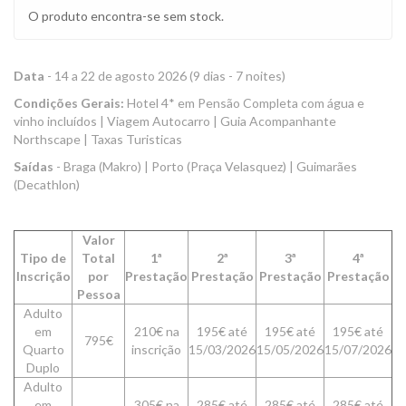
O produto encontra-se sem stock.
Data
- 14 a 22 de agosto 2026 (9 dias - 7 noites)
Condições Gerais:
Hotel 4* em Pensão Completa com água e
vinho incluídos | Viagem Autocarro | Guia Acompanhante
Northscape | Taxas Turisticas
Saídas
- Braga (Makro) | Porto (Praça Velasquez) | Guimarães
(Decathlon)
Valor
Tipo de
Total
1ª
2ª
3ª
4ª
Inscrição
por
Prestação
Prestação
Prestação
Prestação
Pessoa
Adulto
em
210€ na
195€ até
195€ até
195€ até
795€
Quarto
inscrição
15/03/2026
15/05/2026
15/07/2026
Duplo
Adulto
em
305€ na
285€ até
285€ até
285€ até