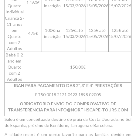
1.160€
Quarto
inscrição
15/03/2026
15/05/2026
15/07/2026
Individual
Criança 2-
11 anos
em
100€ na
125€ até
125€ até
125€ até
475€
Quarto
inscrição
15/03/2026
15/05/2026
15/07/2026
com 2
Adultos
Bebé 0-2
ano em
Quarto
150,00€
com 2
Adultos
IBAN PARA PAGAMENTO DAS 2ª, 3ª E 4ª PRESTAÇÕES
PT50 0018 2121 0423 1898 02005
OBRIGATÓRIO ENVIO DO COMPROVATIVO DE
TRANSFERÊNCIA PARA INFO@NORTHSCAPE-TOURS.COM
Salou é um conceituado destino de praia da Costa Dourada, no Sul
de Espanha, próximo de Benidorm, Tarragona e Barcelona.
A cidade resort é um ponto favorito para as famílias, devido em